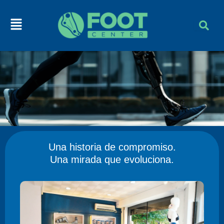
Skip
to
Menu
content
Ortopedia blanda y deportiva
Ortopedia blanda, inmovilizadores, soportes funcionales.
Una historia de compromiso.
Una mirada que evoluciona.